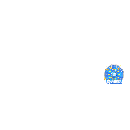
版本更新记录
点击查看每次更新的重点改动，南宫体育将持续优化用户体
验。
v6.3.0 · 发布于 2025年10月
新增跨设备同步机制，收藏与偏好可随账号迁移。
推荐系统升级，结合用户习惯提供个性化赛事推荐。
新增教学视频栏目，涵盖常见赛制与操作流程，适合
南宫体育-南宫体育中国官网-NGSPORTS用户快速上
手。