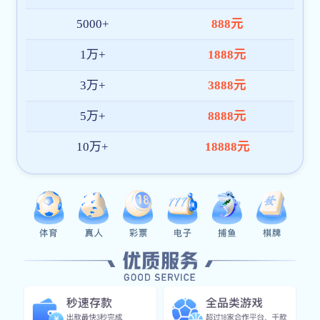
持续优化产品架构与内容体验，致力于成为全球领先的南宫
体育-南宫体育中国官网-NGSPORTS平台。