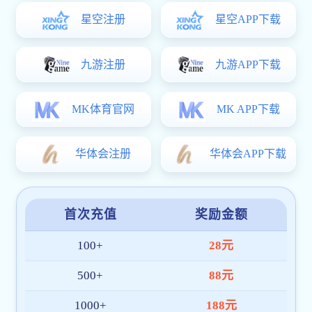
南宫体育
是一家面向全球市场的综合体育赛事直播与数据服
务平台，专注于为体育迷打造高品质的数字化观赛体验。我
们整合
高清赛事直播、数据分析、多终端同步
等核心功能，
为用户提供一站式的南宫体育-南宫体育中国官网-
NGSPORTS服务。
平台通过多项国际安全认证，系统架构稳定高效，全面适配
APP、PC 和移动网页端。在东南亚、中东、欧洲等区域建立
了本地化技术与客服团队，确保每位用户都能获得便捷、可
靠的服务体验。
截至目前，南宫体育 已拥有超
100 万+
注册用户，服务网络
覆盖十余国家与地区，日均访问量持续增长，深受广大体育
爱好者喜爱。
我们将继续秉持“
技术创新、用户至上、安全高效
”的理念，