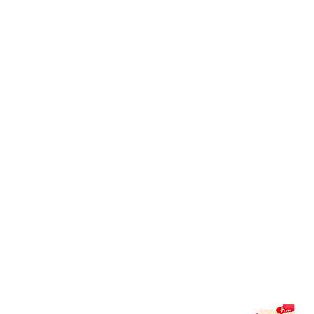
我们的品牌使命
作为综合性的南宫体育平台，我们始终以科技驱动、服务导
向为核心，力求打造一个安全、稳定、可信赖的体育数据与
直播生态。