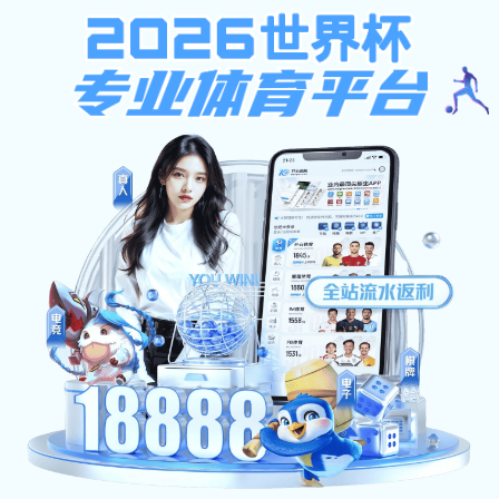
立即注册
南宫体育
官网 · 权威体
育数据平台
南宫体育 OFFICIAL WEBSITE
自2022年创立以来，
南宫体育
致力于为用户提供包括
NBA、英超、欧洲杯、LPL在内的热门赛事直播与数据
服务，广受用户信赖。
立即下载南宫体育APP